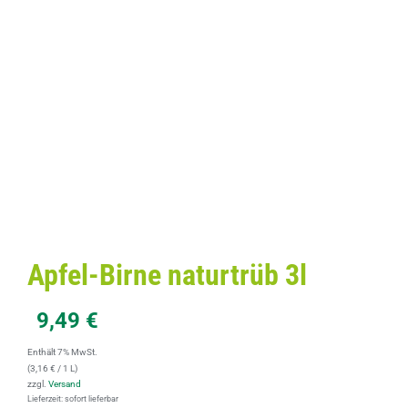
Apfel-Birne naturtrüb 3l
9,49
€
Enthält 7% MwSt.
(
3,16
€
/ 1 L)
zzgl.
Versand
Lieferzeit: sofort lieferbar