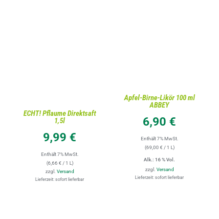
IN DEN WARENKORB
IN DEN WARENKORB
/
DETAILS
/
DETAILS
Apfel-Birne-Likör 100 ml
ABBEY
ECHT! Pflaume Direktsaft
6,90
€
1,5l
9,99
€
Enthält 7% MwSt.
(
69,00
€
/ 1 L)
Enthält 7% MwSt.
Alk.: 16 % Vol.
(
6,66
€
/ 1 L)
zzgl.
Versand
zzgl.
Versand
Lieferzeit: sofort lieferbar
Lieferzeit: sofort lieferbar