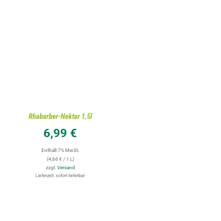
IN DEN WARENKORB
/
DETAILS
Rhabarber-Nektar 1,5l
6,99
€
Enthält 7% MwSt.
(
4,66
€
/ 1 L)
zzgl.
Versand
Lieferzeit: sofort lieferbar