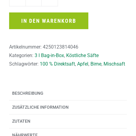
Apfel-
Birne
naturtrüb
IN DEN WARENKORB
3l
Menge
Artikelnummer:
4250123814046
Kategorien:
3 l Bag-in-Box
,
Köstliche Säfte
Schlagwörter:
100 % Direktsaft
,
Apfel
,
Birne
,
Mischsaft
BESCHREIBUNG
ZUSÄTZLICHE INFORMATION
ZUTATEN
NÄHRWERTE