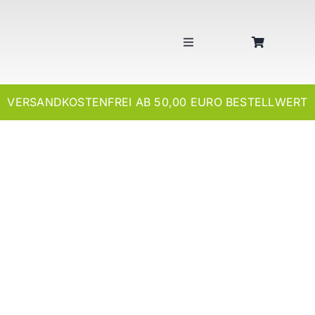
Skip
to
content
Toggle
Navigation
SHOP
VERSANDKOSTENFREI AB 50,00 EURO BESTELLWERT
WERKSTÄTTEN
MANUFAKTUR
ZERTIFIKATE
KONTAKT
KONTO