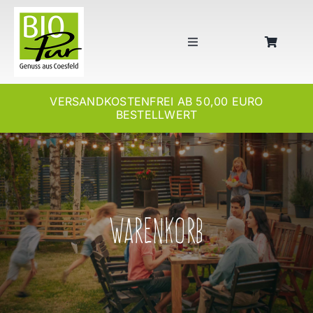
Skip
to
content
Toggle
Navigation
SHOP
VERSANDKOSTENFREI AB 50,00 EURO
BESTELLWERT
WERKSTÄTTEN
MANUFAKTUR
ZERTIFIKATE
Warenkorb
KONTAKT
KONTO