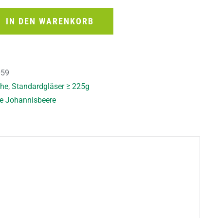
IN DEN WARENKORB
059
che
,
Standardgläser ≥ 225g
e Johannisbeere