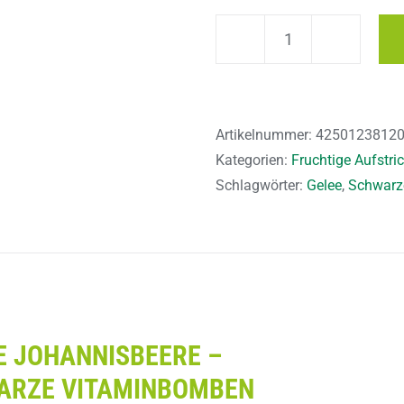
Schwarze
Johannisbeere
Gelee
235g
Artikelnummer:
4250123812
Menge
Kategorien:
Fruchtige Aufstri
Schlagwörter:
Gelee
,
Schwarz
g
 JOHANNISBEERE –
ARZE VITAMINBOMBEN