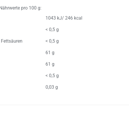
Nährwerte pro 100 g:
1043 kJ/ 246 kcal
< 0,5 g
e Fettsäuren
< 0,5 g
61 g
61 g
< 0,5 g
0,03 g