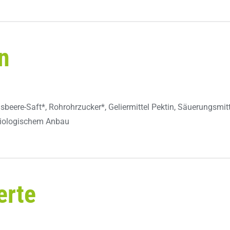
n
eere-Saft*, Rohrohrzucker*, Geliermittel Pektin, Säuerungsmitt
 biologischem Anbau
erte